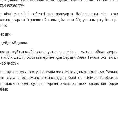
аң ескертті».
кіруіне негізгі себепті жан-жануарға байланысты етіп қоя
олғанда араға бірнеше ай салып, баласы Абдулланың түсіне кіре
мар:
ердім.
– дейді Абдулла.
ардың кұйтымдай құсты ұстап ап, жіппен матап, ойнап жүрге
 жібін шешіп, босатып еркіне қоя бердім. Алла Тағала осы ама
Омар Фаруқ.
заптауына, ұрып соғуына құқы жоқ. Мысық пырылдап, Ар-Рахма
шін дұға етеді. Жанды-жансыздың бәрі өз тілімен Раббымы
 тыйым еткен, су ішіп тұрған аңды атпаған қазақтың бала
айық.