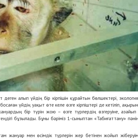
 деген алып үйдің бір кірпішін құрайтын бөлшектері, экологи
босаған үйдің уақыт өте келе өзге кірпіштері де кетіліп, ақыры
і жануардың бір түрін жою – өзге түрлердің өзгеруіне, азайып
еңдігі бұзылады. Бұны бәріміз 1-сыныптан «Табиғаттану» пәні
м жануар мен өсімдік түрлерін жер бетінен жойып жіберуі