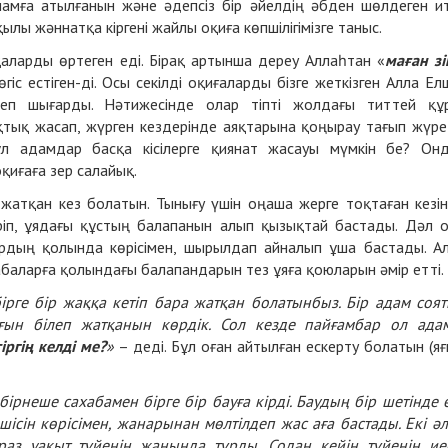
амға атылғанын және әдепсіз бір әйелдің әбден шөлдеген и
ылы жәннатқа кіргені жайлы оқиға көпшілігімізге таныс.
қаларды өртеген еді. Бірақ артынша дереу Аллаһтан «
маған зі
гіс естіген-ді. Осы секілді оқиғаларды бізге жеткізген Алла Елш
еп шығарды. Нәтижесінде олар тіпті жолдағы титтей құ
тық жасап, жүрген кездерінде аяқтарына қоңырау тағып жүре
ұл адамдар басқа кісілерге қиянат жасауы мүмкін бе? Он
қиғаға зер салайық.
жатқан кез болатын. Тынығу үшін оңаша жерге тоқтаған кезі
өріп, ұядағы құстың балапанын алып қызықтай бастады. Дәл 
ардың қолында көрісімен, шырылдап айналып ұша бастады. А
хабаларға қолындағы балапандарын тез ұяға қоюларын әмір етті.
ірге бір жаққа кетіп бара жатқан болатынбыз. Бір адам соя
ын білеп жатқанын көрдік. Сол кезде пайғамбар ол ада
ргің келді ме?
»
– деді. Бұл оған айтылған ескерту болатын (яғ
бірнеше сахабамен бірге бір бауға кірді. Баудың бір шетінде 
шісін көрісімен, жанарынан мөлтілдеп жас аға бастады. Екі ә
аз уақыт түйенің жанында тұрды. Содан кейін түйенің ие