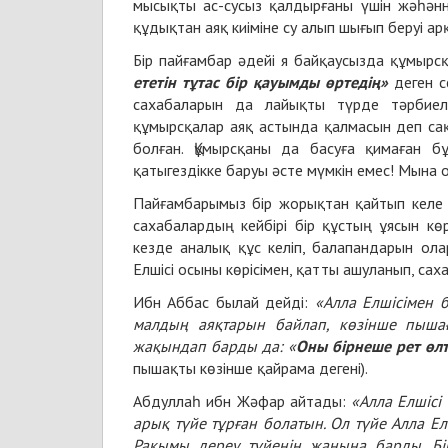
мысықты ас-сусыз қалдырғаны үшін жәһәнн
құдықтан аяқ киіміне су алып шығып беруі арқ
Бір пайғамбар әдейі я байқаусызда құмырс
ететін тұтас бір қауымды өртедің»
деген сө
сахабаларын да лайықты түрде тәрбиел
құмырсқалар аяқ астында қалмасын деп сақ
болған. Құмырсқаны да басуға қимаған б
қатыгездікке баруы әсте мүмкін емес! Мына о
Пайғамбарымыз бір жорықтан қайтып келе 
сахабалардың кейбірі бір құстың ұясын к
кезде аналық құс келіп, балапандарын ол
Елшісі осыны көрісімен, қатты ашуланып, са
Ибн Аббас былай дейді:
«Алла Елшісімен б
малдың аяқтарын байлап, көзінше пышағ
жақындап барды да:
«
Оны бірнеше рет өлті
пышақты көзінше қайрама дегені).
Абдуллаһ ибн Жәфар айтады:
«Алла Елшісі 
арық түйе тұрған болатын. Ол түйе Алла Ел
Рақымы дереу түйенің жанына барды. Бір