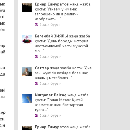
дық
Ернар Елмуратов
жаңа жазба
қосты: "Узнаем у имама:
йға
запрещено ли в религии
ті.
изображать ..."
сық
3 жыл бұрын
көп
Бөгенбай ЗИЯЛЫ
жаңа жазба
қосты: "День бороды: история
уар
неотъемлемой части мужской
мо..."
лай
3 жыл бұрын
ның
Cаттар
жаңа жазба қосты: "Әке
гені жүктілік кезінде болашақ
нда
ананың метаболиз..."
3 жыл бұрын
ені
Nurqanat Baizaq
жаңа жазба
узы
қосты: "Ерлан Мазан: Қытай
азаматтығынан бас тартқан
тұлға..."
гер
3 жыл бұрын
ен.
дің
Ернар Елмуратов
жаңа жазба