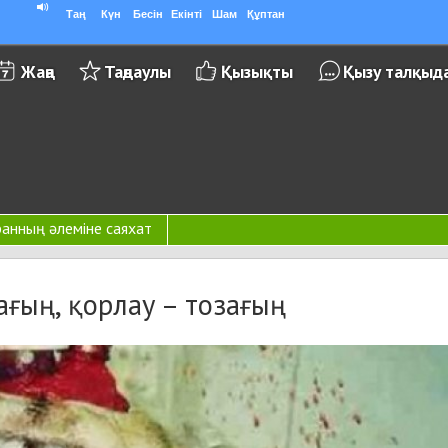
Таң
Күн
Бесін
Екінті
Шам
Құптан
Жаңа
Таңдаулы
Қызықты
Қызу талқыд
ұранның әлеміне саяхат
ғың, қорлау – тозағың