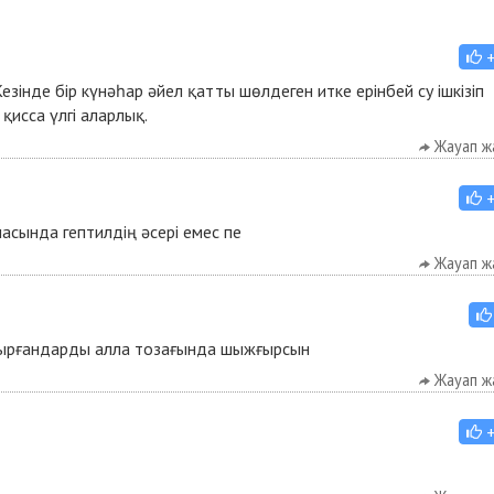
зінде бір күнәһар әйел қатты шөлдеген итке ерінбей су ішкізіп
қисса үлгі аларлық.
Жауап ж
асында гептилдің әсері емес пе
Жауап ж
чырғандарды алла тозағында шыжғырсын
Жауап ж