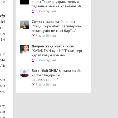
тке
қосты: "У меня украли деньги,
отданные мне на хранение. Яв..."
3 жыл бұрын
кір
ісі
Cаттар
жаңа жазба қосты:
"Мәди Сырымбет: Тәліптермен
рт-
кездесудің не мәні бар?..."
тін
3 жыл бұрын
дай
Дәурен
жаңа жазба қосты:
"ҚАЗАҚТЫҢ күні НЕГЕ тәліптерге
нде
қарап қалуы мүмкін? ..."
осы
3 жыл бұрын
лла
Бөгенбай ЗИЯЛЫ
жаңа жазба
қосты: "Тақырыбы
тын
өздеріңізден!..."
3 жыл бұрын
мға
ни,
өте
лем
сін