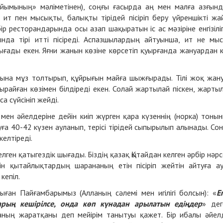
йымының» мәліметінен), соңғы ғасырда аң мен малға азғын
ит пен мысықты, балықты тірідей пісіріп беру үйреншікті жа
р ресторандарында осы азап шақыратын іс ас мәзіріне енгізіліп
нда тірі итті пісіреді. Аспазшылардың айтуынша, ит не мы
ғады екен. Яғни жанын көзіне көрсетіп қуырғанда жануардан 
зына мұз толтырып, құйрығын майға шыжғырады. Тілі жоқ жан
райған көзімен білдіреді екен. Солай жартылай піскен, жарты
а сүйсініп жейді.
 мен әйелдеріне дейін киіп жүрген қара күзеннің (норка) тоны
уға 40-42 күзен ауланып, терісі тірідей сыпырылып алынады. Со
келтіреді.
лген қатыгездік шығады. Біздің қазақ Қытайдан келген әрбір нәрс
йін қытайлықтардың шарананың етін пісіріп жейтін айтуға а
кепіл.
ған Пайғамбарымыз (Алланың сәлемі мен игілігі болсын): «
Е
арың кешірілсе, онда көп күнәдан арылатын едіңдер
» дег
ның жаратқаны деп мейірім танытуы қажет. Бір ибалы әйел