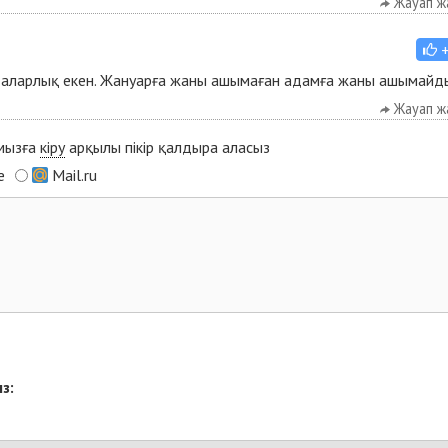
Жауап ж
т аларлық екен. Жануарға жаны ашымаған адамға жаны ашымайд
Жауап ж
ымызға
кіру
арқылы пікір қалдыра аласыз
e
Mail.ru
з: