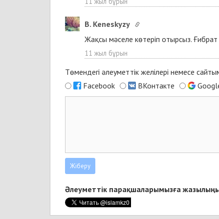
11 жыл бұрын
B. Keneskyzy
Жақсы мәселе көтеріп отырсыз. Ғибра
11 жыл бұрын
Төмендегі әлеуметтік желілері немесе сайт
Facebook
ВКонтакте
Googl
Әлеуметтік парақшаларымызға жазылыңы