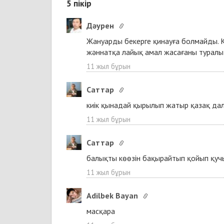
5
пікір
Дәурен
Жануарды бекерге қинауға болмайды. Ке
жәннатқа лайық амал жасағаны туралы 
11 жыл бұрын
Cаттар
киік қынадай қырылып жатыр қазақ дал
11 жыл бұрын
Cаттар
балықты көөзін бақырайтып қойып қу
11 жыл бұрын
Adilbek Bayan
масқара