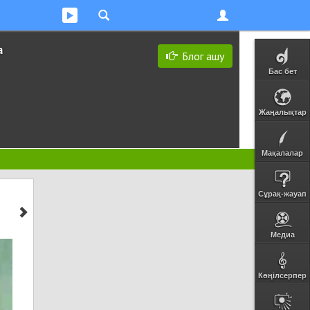
а
Блог ашу
Бас бет
Жаңалықтар
Мақалалар
Сұрақ-жауап
Медиа
Көңілсерпер