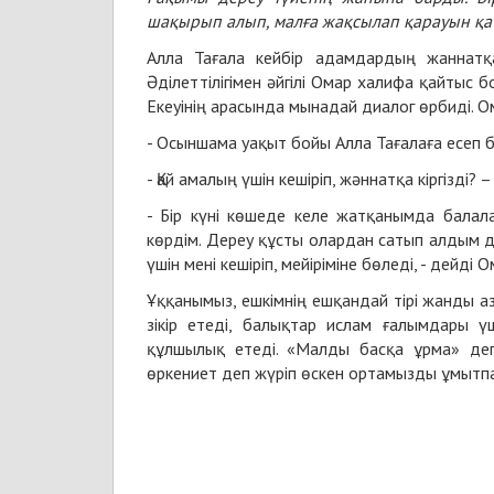
шақырып алып, малға жақсылап қарауын қат
Алла Тағала кейбір адамдардың жаннатқа 
Әділеттілігімен әйгілі Омар халифа қайтыс б
Екеуінің арасында мынадай диалог өрбиді. О
- Осыншама уақыт бойы Алла Тағалаға есеп б
- Қай амалың үшін кешіріп, жәннатқа кіргізді? 
- Бір күні көшеде келе жатқанымда балал
көрдім. Дереу құсты олардан сатып алдым да
үшін мені кешіріп, мейіріміне бөледі, - дейді 
Ұққанымыз, ешкімнің ешқандай тірі жанды а
зікір етеді, балықтар ислам ғалымдары ү
құлшылық етеді. «Малды басқа ұрма» деп
өркениет деп жүріп өскен ортамызды ұмытп