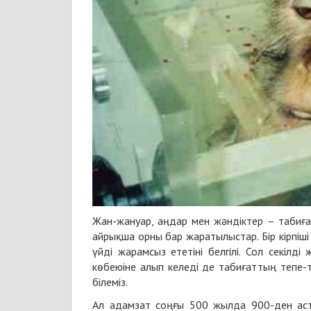
Жан-жануар, аңдар мен жәндіктер – табиғат
айрықша орны бар жаратылыстар. Бір кірпіші 
үйді жарамсыз ететіні белгілі. Сол секілд
көбеюіне алып келеді де табиғаттың тепе-т
білеміз.
Ал адамзат соңғы 500 жылда 900-ден аста