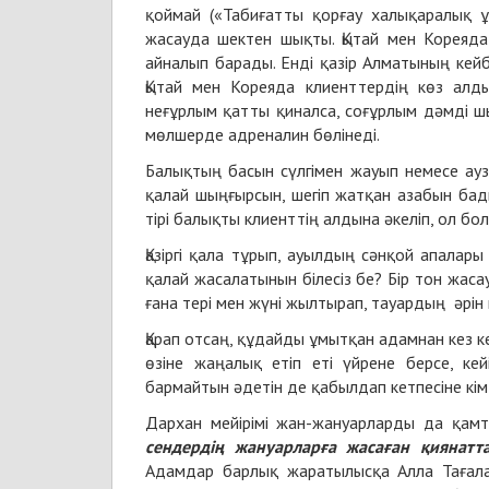
қоймай («Табиғатты қорғау халықаралық ұ
жасауда шектен шықты. Қытай мен Кореяда 
айналып барады. Енді қазір Алматының кейбі
Қытай мен Кореяда клиенттердің көз алды
неғұрлым қатты қиналса, соғұрлым дәмді шы
мөлшерде адреналин бөлінеді.
Балықтың басын сүлгімен жауып немесе ау
қалай шыңғырсын, шегіп жатқан азабын бады
тірі балықты клиенттің алдына әкеліп, ол болс
Қазіргі қала тұрып, ауылдың сәнқой апалары
қалай жасалатынын білесіз бе? Бір тон жаса
ғана тері мен жүні жылтырап, тауардың әрін 
Қарап отсаң, құдайды ұмытқан адамнан кез ке
өзіне жаңалық етіп еті үйрене берсе, ке
бармайтын әдетін де қабылдап кетпесіне кім 
Дархан мейірімі жан-жануарларды да қамты
сендердің жануарларға жасаған қиянатт
Адамдар барлық жаратылысқа Алла Тағала