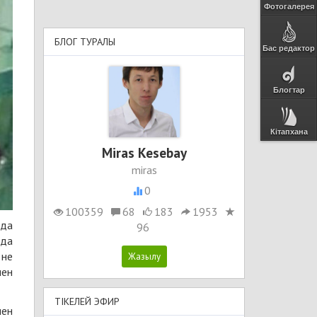
Фотогалерея
БЛОГ ТУРАЛЫ
Бас редактор
Блогтар
Кітапхана
Miras Kesebay
miras
0
100359
68
183
1953
яда
96
нда
 не
нен
ТІКЕЛЕЙ ЭФИР
мен