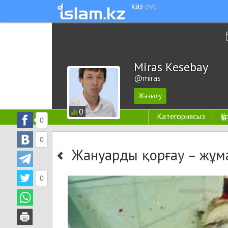
қаз
рус
Miras Kesebay
@miras
0
Категориясыз
Қ
0
0
Жануарды қорғау – жұма
0